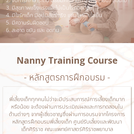
​2. จบการศึกษาระดับ มัธยมศึกษาปีที่ 3 หรือเทียบเท่าขึ้นไป
​3. มีสุขภาพแข็งแรงและไม่เป็นโรคติดต่อ​
4. มีใจรักเด็ก มีอุปนิสัยร่าเริง แจ่มใส และใจเย็น​
5. มีความรับผิดชอบ
6. สะอาด ขยัน และ อดทน
Nanny Training Course​
- หลักสูตรการฝึกอบรม -
พี่เลี้ยงเด็กทุกคนไม่ว่าจะมีประสบการณ์การเลี้ยงเด็กมาก
หรือน้อย จะต้องผ่านการประเมิณผลและการทดสอบใน
ด้านต่างๆ จากผู้เชี่ยวชาญซึ่งผ่านการอบรมจากโครงการ
หลักสูตรฝึกอบรมพี่เลี้ยงเด็ก ศูนย์รับเลี้ยงและพัฒนา
เด็กศิริราช คณะแพทย์ศาสตร์ศิริราชพยาบาล​